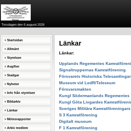
Torsdagen den 6 augusti 2026
Startsidan
Länkar
Allmänt
Länkar:
Styrelsen
Upplands Regementes Kamratfören
Avgifter
Signaltruppernas Kamratförening
Stadgar
Försvarets Historiska Telesamlingar
Museum vid LedR/Teleseum
Nyheter
Försvarsmakten
Info från styrelsen
Kungl Södermanlands Regementes 
Bildarkiv
Kungl Göta Livgardes Kamratföreni
Sveriges Militära Kamratföreningar
Länkar
S 3 Kamratförening
Mötesrapporter
Digitalt museum
F 1 Kamratförening
Arkiv medlem