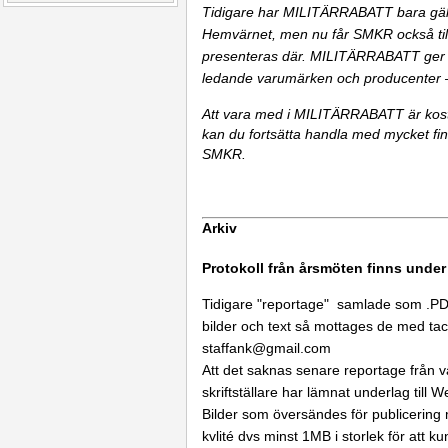
Tidigare har MILITÄRRABATT bara gäll
Hemvärnet, men nu får SMKR också tillg
presenteras där. MILITÄRRABATT ger d
ledande varumärken och producenter – 
Att vara med i MILITÄRRABATT är kostna
kan du fortsätta handla med mycket fin
SMKR.
Arkiv
Protokoll från årsmöten finns under
Tidigare "reportage" samlade som .P
bilder och text så mottages de med ta
staffank@gmail.com
Att det saknas senare reportage från vå
skriftställare har lämnat underlag till
Bilder som översändes för publicerin
kvlité dvs minst 1MB i storlek för att k