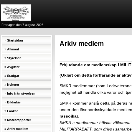
Fredagen den 7 augusti 2026
Startsidan
Arkiv medlem
Allmänt
Styrelsen
Erbjudande om medlemskap i MIL
Avgifter
(Oklart om detta fortfarande är akti
Stadgar
Nyheter
SMKR medlemmar (som Ledrveteraner 
möjlighet att handla olika varor och tjäns
Info från styrelsen
Bildarkiv
SMKR kommer anslå detta på deras hems
under den lösenordsskyddade medle
Länkar
rassoika
).
Mötesrapporter
SMKR:s medlemmar hälsas välkomna ti
Arkiv medlem
MILITÄRRABATT, som drivs i samarbe